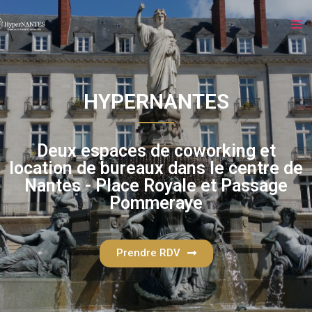
HYPERNANTES
Deux espaces de coworking et
location de bureaux dans le centre de
Nantes - Place Royale et Passage
Pommeraye
Prendre RDV